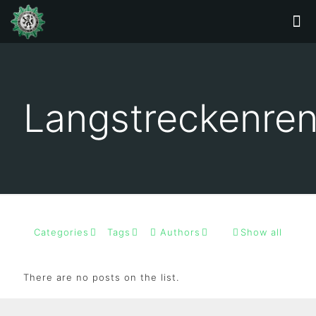
Langstreckenre
Categories
Tags
Authors
Show all
There are no posts on the list.